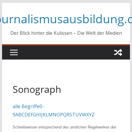
Zum
ournalismusausbildung.
Inhalt
springen
Der Blick hinter die Kulissen – Die Welt der Medien
Sonograph
alle Begriffe
0-
9
A
B
C
D
E
F
G
H
I
J
K
L
M
N
O
P
Q
R
S
T
U
V
W
X
Y
Z
Schreibweisen entsprechend des amtlichen Regelwerkes der