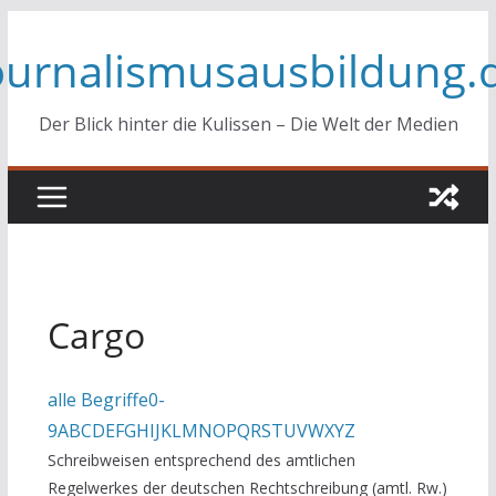
Zum
ournalismusausbildung.
Inhalt
springen
Der Blick hinter die Kulissen – Die Welt der Medien
Cargo
alle Begriffe
0-
9
A
B
C
D
E
F
G
H
I
J
K
L
M
N
O
P
Q
R
S
T
U
V
W
X
Y
Z
Schreibweisen entsprechend des amtlichen
Regelwerkes der deutschen Rechtschreibung (amtl. Rw.)