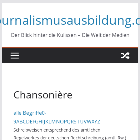
Zum
ournalismusausbildung.
Inhalt
springen
Der Blick hinter die Kulissen – Die Welt der Medien
Chansonière
alle Begriffe
0-
9
A
B
C
D
E
F
G
H
I
J
K
L
M
N
O
P
Q
R
S
T
U
V
W
X
Y
Z
Schreibweisen entsprechend des amtlichen
Regelwerkes der deutschen Rechtschreibung (amtl. Rw.)