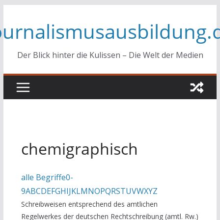
Zum
ournalismusausbildung.
Inhalt
springen
Der Blick hinter die Kulissen – Die Welt der Medien
chemigraphisch
alle Begriffe
0-
9
A
B
C
D
E
F
G
H
I
J
K
L
M
N
O
P
Q
R
S
T
U
V
W
X
Y
Z
Schreibweisen entsprechend des amtlichen
Regelwerkes der deutschen Rechtschreibung (amtl. Rw.)