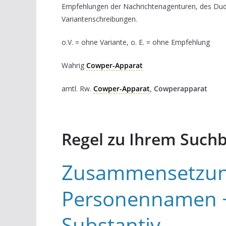
Empfehlungen der Nachrichtenagenturen, des Du
Variantenschreibungen.
o.V. = ohne Variante, o. E. = ohne Empfehlung
Wahrig
Cowper-Apparat
amtl. Rw.
Cowper-Apparat
, Cowperapparat
Regel zu Ihrem Suchb
Zusammensetzun
Personennamen 
Substantiv