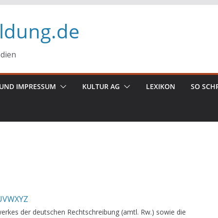
ildung.de
edien
UND IMPRESSUM
KULTUR AG
LEXIKON
SO SCH
U
V
W
X
Y
Z
erkes der deutschen Rechtschreibung (amtl. Rw.) sowie die