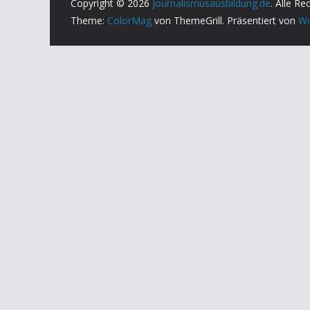
Copyright © 2026
Journalismusausbildung.de
. Alle Re
Theme:
ColorMag
von ThemeGrill. Präsentiert von
Wo