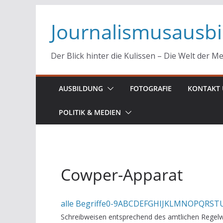
Zum
Journalismusausb
Inhalt
springen
Der Blick hinter die Kulissen – Die Welt der M
AUSBILDUNG
FOTOGRAFIE
KONTAKT 
POLITIK & MEDIEN
Cowper-Apparat
alle Begriffe
0-9
A
B
C
D
E
F
G
H
I
J
K
L
M
N
O
P
Q
R
S
T
Schreibweisen entsprechend des amtlichen Regelw