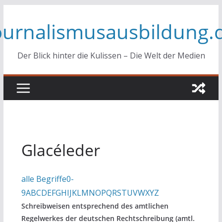
Zum
ournalismusausbildung.
Inhalt
springen
Der Blick hinter die Kulissen – Die Welt der Medien
Glacéleder
alle Begriffe
0-
9
A
B
C
D
E
F
G
H
I
J
K
L
M
N
O
P
Q
R
S
T
U
V
W
X
Y
Z
Schreibweisen entsprechend des amtlichen
Regelwerkes der deutschen Rechtschreibung (amtl.