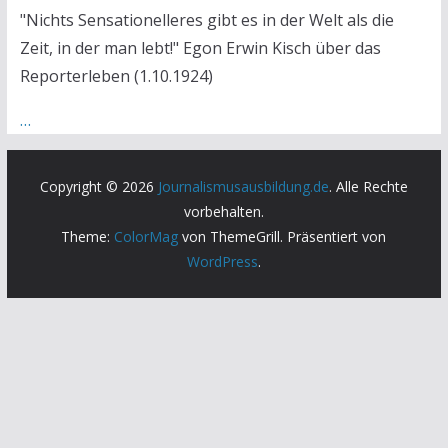
"Nichts Sensationelleres gibt es in der Welt als die
Zeit, in der man lebt!" Egon Erwin Kisch über das
Reporterleben (1.10.1924)
…
Copyright © 2026
Journalismusausbildung.de
. Alle Rechte
vorbehalten.
Theme:
ColorMag
von ThemeGrill. Präsentiert von
WordPress
.