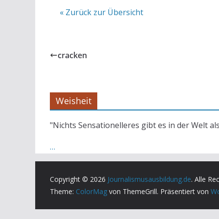
« Zurück zur Übersicht
cracken
Weisheit
"Nichts Sensationelleres gibt es in der Welt al
…
Copyright © 2026
Journalismusausbildung.de
. Alle Re
Theme:
ColorMag
von ThemeGrill. Präsentiert von
Wo