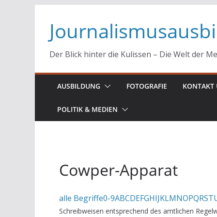
Zum
Journalismusausb
Inhalt
springen
Der Blick hinter die Kulissen – Die Welt der M
AUSBILDUNG
FOTOGRAFIE
KONTAKT 
POLITIK & MEDIEN
Cowper-Apparat
alle Begriffe
0-9
A
B
C
D
E
F
G
H
I
J
K
L
M
N
O
P
Q
R
S
T
Schreibweisen entsprechend des amtlichen Regelw