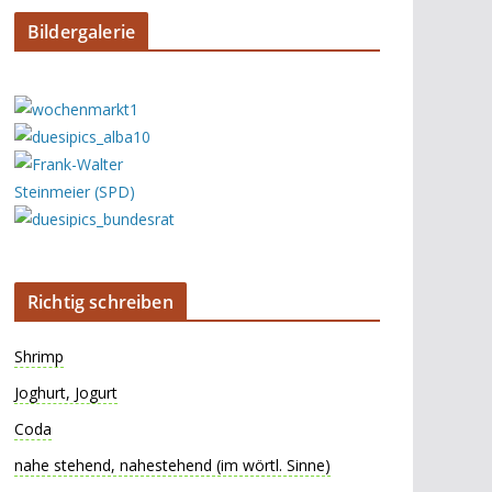
Bildergalerie
Richtig schreiben
Shrimp
Joghurt, Jogurt
Coda
nahe stehend, nahestehend (im wörtl. Sinne)