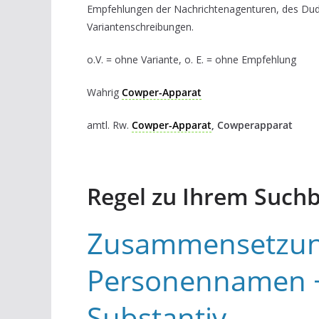
Empfehlungen der Nachrichtenagenturen, des Du
Variantenschreibungen.
o.V. = ohne Variante, o. E. = ohne Empfehlung
Wahrig
Cowper-Apparat
amtl. Rw.
Cowper-Apparat
, Cowperapparat
Regel zu Ihrem Suchb
Zusammensetzun
Personennamen 
Substantiv