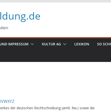
ildung.de
edien
UND IMPRESSUM
KULTUR AG
LEXIKON
SO SCH
U
V
W
X
Y
Z
erkes der deutschen Rechtschreibung (amtl. Rw.) sowie die