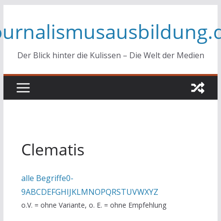
Zum
ournalismusausbildung.
Inhalt
springen
Der Blick hinter die Kulissen – Die Welt der Medien
Clematis
alle Begriffe
0-
9
A
B
C
D
E
F
G
H
I
J
K
L
M
N
O
P
Q
R
S
T
U
V
W
X
Y
Z
o.V. = ohne Variante, o. E. = ohne Empfehlung