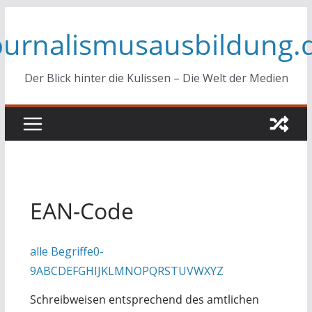
Zum
ournalismusausbildung.
Inhalt
springen
Der Blick hinter die Kulissen – Die Welt der Medien
EAN-Code
alle Begriffe
0-
9
A
B
C
D
E
F
G
H
I
J
K
L
M
N
O
P
Q
R
S
T
U
V
W
X
Y
Z
Schreibweisen entsprechend des amtlichen