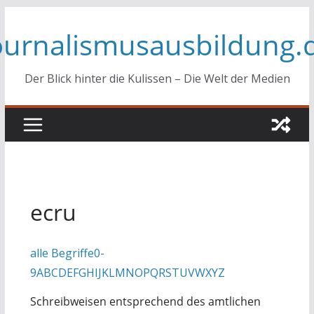
Zum
ournalismusausbildung.
Inhalt
springen
Der Blick hinter die Kulissen – Die Welt der Medien
ecru
alle Begriffe
0-
9
A
B
C
D
E
F
G
H
I
J
K
L
M
N
O
P
Q
R
S
T
U
V
W
X
Y
Z
Schreibweisen entsprechend des amtlichen