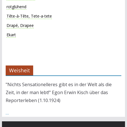
rotglühend
Tête-à-Tête, Tete-a-tete
Drapé, Drapee
Ekart
Weisheit
"Nichts Sensationelleres gibt es in der Welt als die
Zeit, in der man lebt!" Egon Erwin Kisch über das
Reporterleben (1.10.1924)
…