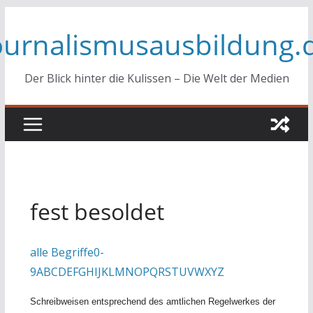
Zum
ournalismusausbildung.
Inhalt
springen
Der Blick hinter die Kulissen – Die Welt der Medien
fest besoldet
alle Begriffe
0-
9
A
B
C
D
E
F
G
H
I
J
K
L
M
N
O
P
Q
R
S
T
U
V
W
X
Y
Z
Schreibweisen entsprechend des amtlichen Regelwerkes der