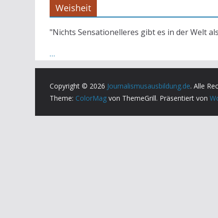
Weisheit
"Nichts Sensationelleres gibt es in der Welt al
…
Copyright © 2026
Journalismusausbildung.de
. Alle Re
Theme:
ColorMag
von ThemeGrill. Präsentiert von
Wo