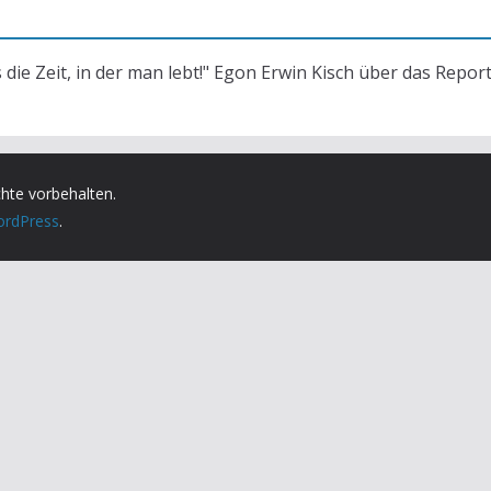
s die Zeit, in der man lebt!" Egon Erwin Kisch über das Repor
chte vorbehalten.
rdPress
.