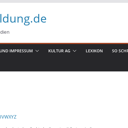
ildung.de
edien
UND IMPRESSUM
KULTUR AG
LEXIKON
SO SCH
U
V
W
X
Y
Z