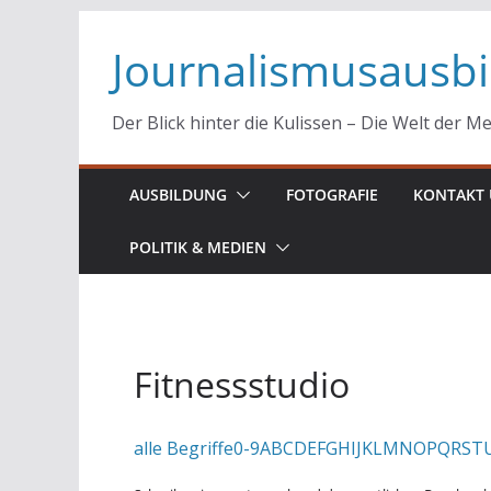
Zum
Journalismusausb
Inhalt
springen
Der Blick hinter die Kulissen – Die Welt der M
AUSBILDUNG
FOTOGRAFIE
KONTAKT 
POLITIK & MEDIEN
Fitnessstudio
alle Begriffe
0-9
A
B
C
D
E
F
G
H
I
J
K
L
M
N
O
P
Q
R
S
T