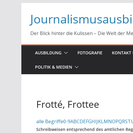
Zum
Journalismusausb
Inhalt
springen
Der Blick hinter die Kulissen – Die Welt der M
AUSBILDUNG
FOTOGRAFIE
KONTAKT 
POLITIK & MEDIEN
Frotté, Frottee
alle Begriffe
0-9
A
B
C
D
E
F
G
H
I
J
K
L
M
N
O
P
Q
R
S
T
Schreibweisen entsprechend des amtlichen Reg