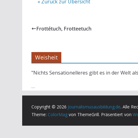
« Zurück zur Übersicht
Frottétuch, Frotteetuch
Weisheit
"Nichts Sensationelleres gibt es in der Welt al
…
Copyright © 2026
Journalismusausbildung.de
. Alle Re
Theme:
ColorMag
von ThemeGrill. Präsentiert von
Wo