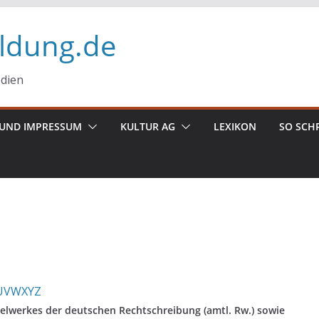
ildung.de
edien
UND IMPRESSUM
KULTUR AG
LEXIKON
SO SCH
U
V
W
X
Y
Z
elwerkes der deutschen Rechtschreibung (amtl. Rw.) sowie