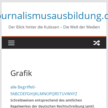
Zum
ournalismusausbildung.
Inhalt
springen
Der Blick hinter die Kulissen – Die Welt der Medien
Grafik
alle Begriffe
0-
9
A
B
C
D
E
F
G
H
I
J
K
L
M
N
O
P
Q
R
S
T
U
V
W
X
Y
Z
Schreibweisen entsprechend des amtlichen
Regelwerkes der deutschen Rechtschreibung (amtl.