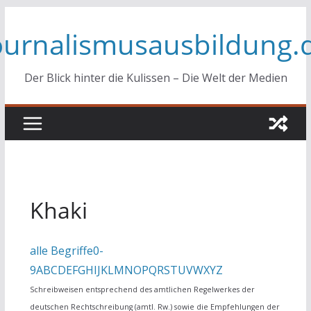
Zum
ournalismusausbildung.
Inhalt
springen
Der Blick hinter die Kulissen – Die Welt der Medien
Khaki
alle Begriffe
0-
9
A
B
C
D
E
F
G
H
I
J
K
L
M
N
O
P
Q
R
S
T
U
V
W
X
Y
Z
Schreibweisen entsprechend des amtlichen Regelwerkes der
deutschen Rechtschreibung (amtl. Rw.) sowie die Empfehlungen der