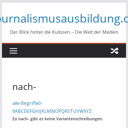
Zum
ournalismusausbildung.
Inhalt
springen
Der Blick hinter die Kulissen – Die Welt der Medien
nach-
alle Begriffe
0-
9
A
B
C
D
E
F
G
H
I
J
K
L
M
N
O
P
Q
R
S
T
U
V
W
X
Y
Z
Zu nach- gibt es keine Variantenschreibungen.