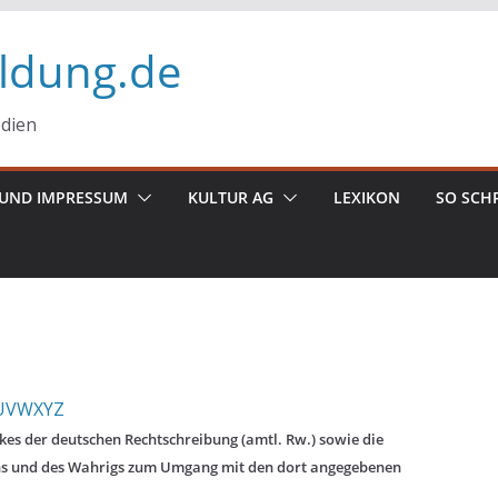
ildung.de
edien
UND IMPRESSUM
KULTUR AG
LEXIKON
SO SCH
U
V
W
X
Y
Z
es der deutschen Rechtschreibung (amtl. Rw.) sowie die
ns und des Wahrigs zum Umgang mit den dort angegebenen