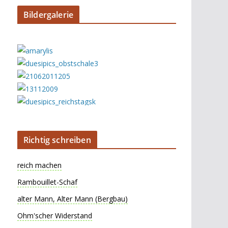
Bildergalerie
Richtig schreiben
reich machen
Rambouillet-Schaf
alter Mann, Alter Mann (Bergbau)
Ohm'scher Widerstand