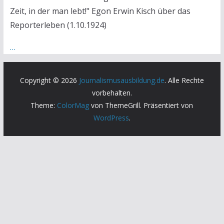
Zeit, in der man lebt!" Egon Erwin Kisch über das
Reporterleben (1.10.1924)
…
Copyright © 2026
Journalismusausbildung.de
. Alle Rechte
vorbehalten.
Theme:
ColorMag
von ThemeGrill. Präsentiert von
WordPress
.