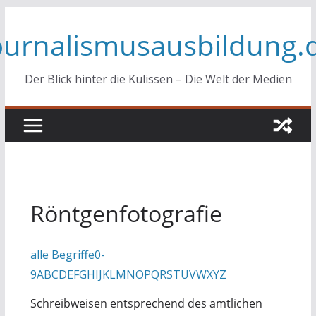
Zum
ournalismusausbildung.
Inhalt
springen
Der Blick hinter die Kulissen – Die Welt der Medien
Röntgenfotografie
alle Begriffe
0-
9
A
B
C
D
E
F
G
H
I
J
K
L
M
N
O
P
Q
R
S
T
U
V
W
X
Y
Z
Schreibweisen entsprechend des amtlichen