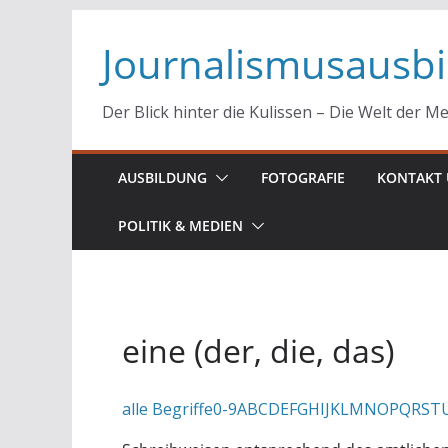
Zum
Journalismusausb
Inhalt
springen
Der Blick hinter die Kulissen – Die Welt der M
AUSBILDUNG
FOTOGRAFIE
KONTAKT 
POLITIK & MEDIEN
eine (der, die, das)
alle Begriffe
0-9
A
B
C
D
E
F
G
H
I
J
K
L
M
N
O
P
Q
R
S
T