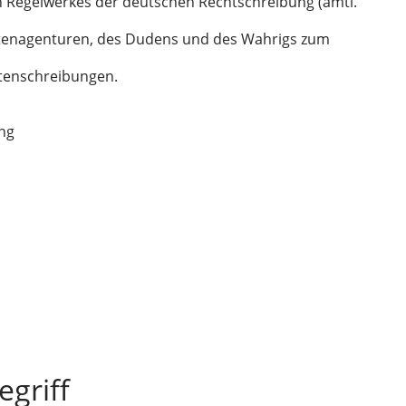
 Regelwerkes der deutschen Rechtschreibung (amtl.
htenagenturen, des Dudens und des Wahrigs zum
tenschreibungen.
ung
griff