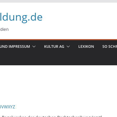
ildung.de
edien
UND IMPRESSUM
KULTUR AG
LEXIKON
SO SCH
U
V
W
X
Y
Z