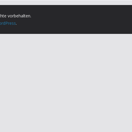
chte vorbehalten.
rdPress
.