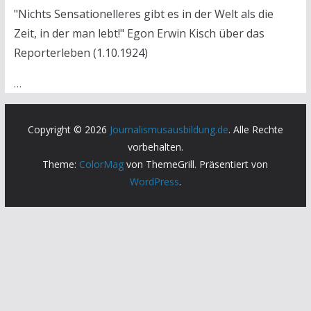
"Nichts Sensationelleres gibt es in der Welt als die
Zeit, in der man lebt!" Egon Erwin Kisch über das
Reporterleben (1.10.1924)
…
Copyright © 2026
Journalismusausbildung.de
. Alle Rechte
vorbehalten.
Theme:
ColorMag
von ThemeGrill. Präsentiert von
WordPress
.