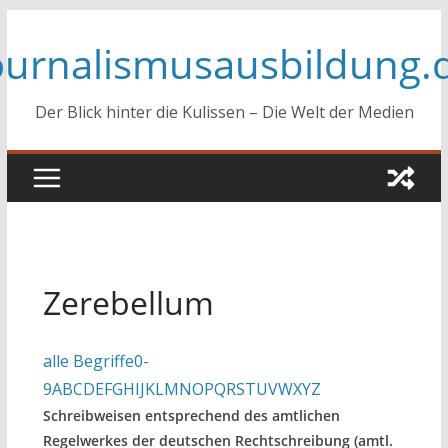
Zum
ournalismusausbildung.
Inhalt
springen
Der Blick hinter die Kulissen – Die Welt der Medien
Zerebellum
alle Begriffe
0-
9
A
B
C
D
E
F
G
H
I
J
K
L
M
N
O
P
Q
R
S
T
U
V
W
X
Y
Z
Schreibweisen entsprechend des amtlichen
Regelwerkes der deutschen Rechtschreibung (amtl.