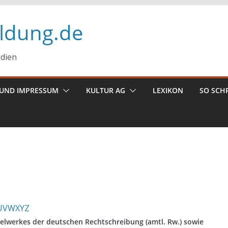
ildung.de
edien
UND IMPRESSUM
KULTUR AG
LEXIKON
SO SCH
U
V
W
X
Y
Z
elwerkes der deutschen Rechtschreibung (amtl. Rw.) sowie