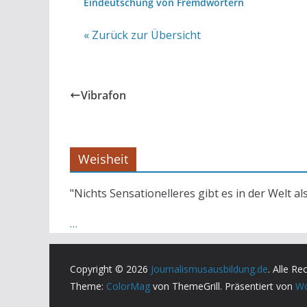
Eindeutschung von Fremdwörtern
« Zurück zur Übersicht
Vibrafon
Weisheit
"Nichts Sensationelleres gibt es in der Welt al
…
Copyright © 2026
Journalismusausbildung.de
. Alle Re
Theme:
ColorMag
von ThemeGrill. Präsentiert von
Wo