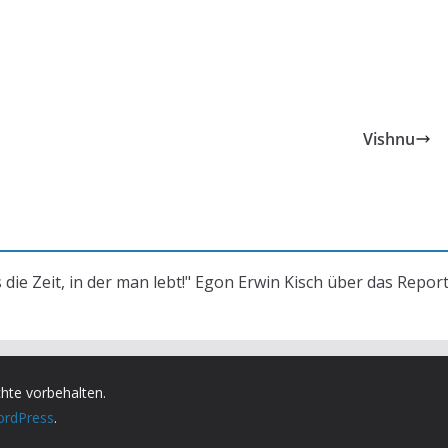
Vishnu
s die Zeit, in der man lebt!" Egon Erwin Kisch über das Repor
chte vorbehalten.
rdPress
.