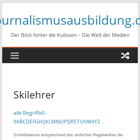
Zum
ournalismusausbildung.
Inhalt
springen
Der Blick hinter die Kulissen – Die Welt der Medien
Skilehrer
alle Begriffe
0-
9
A
B
C
D
E
F
G
H
I
J
K
L
M
N
O
P
Q
R
S
T
U
V
W
X
Y
Z
Schreibweisen entsprechend des amtlichen Regelwerkes der