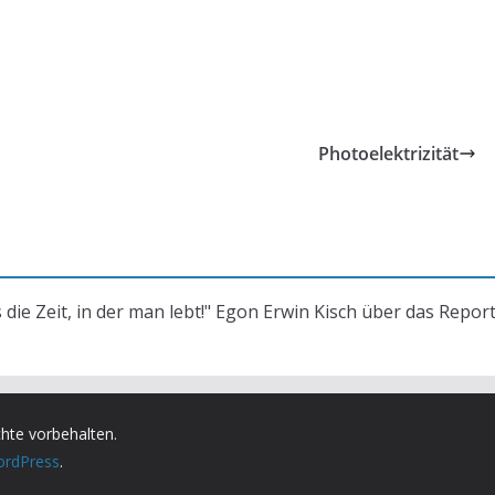
Photoelektrizität
s die Zeit, in der man lebt!" Egon Erwin Kisch über das Repor
chte vorbehalten.
rdPress
.