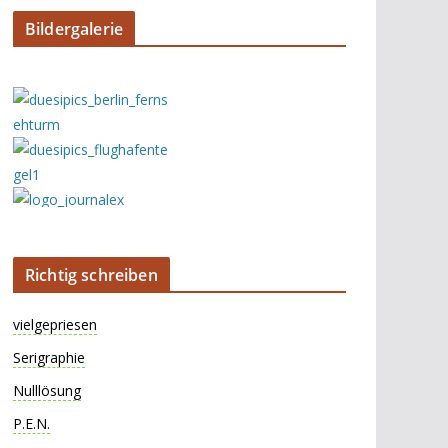
Bildergalerie
Richtig schreiben
vielgepriesen
Serigraphie
Nulllösung
P.E.N.