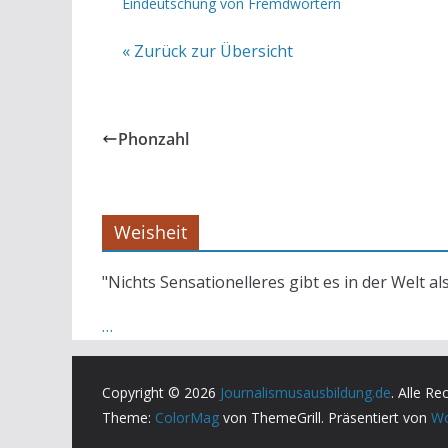
Eindeutschung von Fremdwörtern
« Zurück zur Übersicht
Phonzahl
Weisheit
"Nichts Sensationelleres gibt es in der Welt al
…
Copyright © 2026
Journalismusausbildung.de
. Alle Re
Theme:
ColorMag
von ThemeGrill. Präsentiert von
Wo