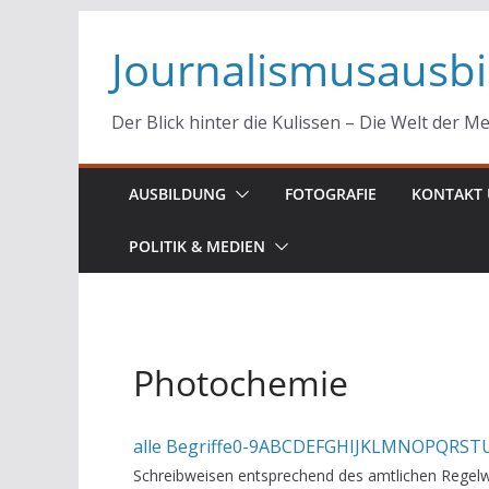
Zum
Journalismusausb
Inhalt
springen
Der Blick hinter die Kulissen – Die Welt der M
AUSBILDUNG
FOTOGRAFIE
KONTAKT 
POLITIK & MEDIEN
Photochemie
alle Begriffe
0-9
A
B
C
D
E
F
G
H
I
J
K
L
M
N
O
P
Q
R
S
T
Schreibweisen entsprechend des amtlichen Regelw