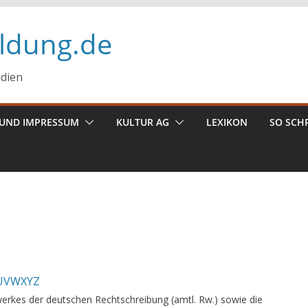
ildung.de
edien
UND IMPRESSUM
KULTUR AG
LEXIKON
SO SCH
U
V
W
X
Y
Z
erkes der deutschen Rechtschreibung (amtl. Rw.) sowie die