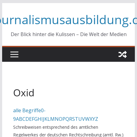
Zum
ournalismusausbildung.
Inhalt
springen
Der Blick hinter die Kulissen – Die Welt der Medien
Oxid
alle Begriffe
0-
9
A
B
C
D
E
F
G
H
I
J
K
L
M
N
O
P
Q
R
S
T
U
V
W
X
Y
Z
Schreibweisen entsprechend des amtlichen
Regelwerkes der deutschen Rechtschreibung (amtl. Rw.)