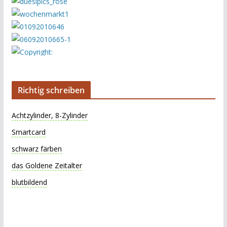
Richtig schreiben
Achtzylinder, 8-Zylinder
Smartcard
schwarz färben
das Goldene Zeitalter
blutbildend