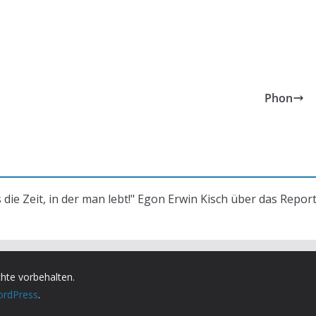
Phon
s die Zeit, in der man lebt!" Egon Erwin Kisch über das Repor
chte vorbehalten.
rdPress
.