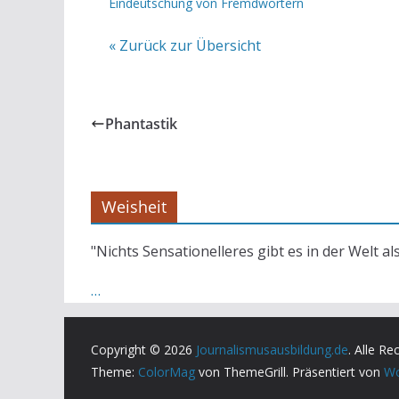
Eindeutschung von Fremdwörtern
« Zurück zur Übersicht
Phantastik
Weisheit
"Nichts Sensationelleres gibt es in der Welt al
…
Copyright © 2026
Journalismusausbildung.de
. Alle Re
Theme:
ColorMag
von ThemeGrill. Präsentiert von
Wo