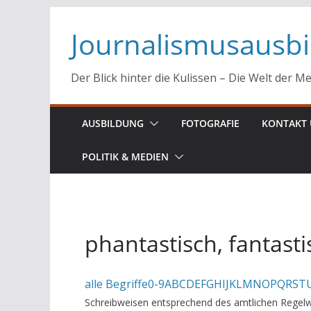
Zum
Journalismusausb
Inhalt
springen
Der Blick hinter die Kulissen – Die Welt der M
AUSBILDUNG
FOTOGRAFIE
KONTAKT 
POLITIK & MEDIEN
phantastisch, fantasti
alle Begriffe
0-9
A
B
C
D
E
F
G
H
I
J
K
L
M
N
O
P
Q
R
S
T
Schreibweisen entsprechend des amtlichen Regelw