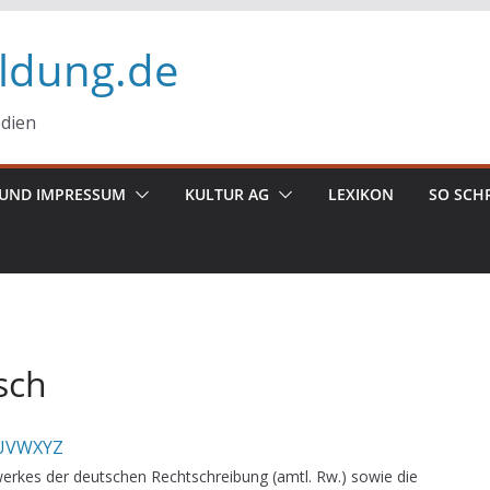
ildung.de
edien
UND IMPRESSUM
KULTUR AG
LEXIKON
SO SCH
sch
U
V
W
X
Y
Z
erkes der deutschen Rechtschreibung (amtl. Rw.) sowie die