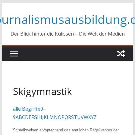
Zum
ournalismusausbildung.
Inhalt
springen
Der Blick hinter die Kulissen – Die Welt der Medien
Skigymnastik
alle Begriffe
0-
9
A
B
C
D
E
F
G
H
I
J
K
L
M
N
O
P
Q
R
S
T
U
V
W
X
Y
Z
Schreibweisen entsprechend des amtlichen Regelwerkes der