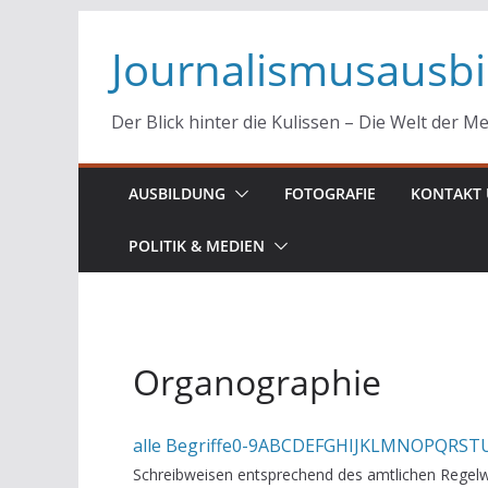
Zum
Journalismusausb
Inhalt
springen
Der Blick hinter die Kulissen – Die Welt der M
AUSBILDUNG
FOTOGRAFIE
KONTAKT 
POLITIK & MEDIEN
Organographie
alle Begriffe
0-9
A
B
C
D
E
F
G
H
I
J
K
L
M
N
O
P
Q
R
S
T
Schreibweisen entsprechend des amtlichen Regelw