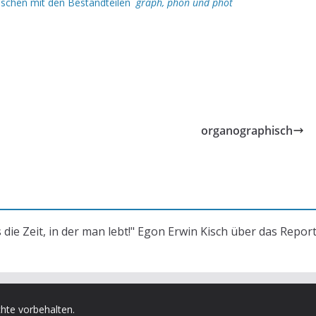
ischen mit den Bestandteilen
graph, phon und phot
organographisch
s die Zeit, in der man lebt!" Egon Erwin Kisch über das Repor
chte vorbehalten.