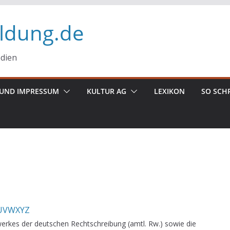
ildung.de
edien
UND IMPRESSUM
KULTUR AG
LEXIKON
SO SCH
U
V
W
X
Y
Z
erkes der deutschen Rechtschreibung (amtl. Rw.) sowie die