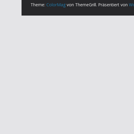
Theme:
ColorMag
von ThemeGrill. Präsentiert von
Wo