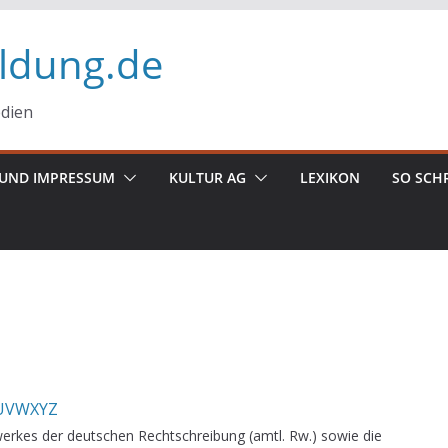
ildung.de
edien
UND IMPRESSUM
KULTUR AG
LEXIKON
SO SCH
U
V
W
X
Y
Z
erkes der deutschen Rechtschreibung (amtl. Rw.) sowie die