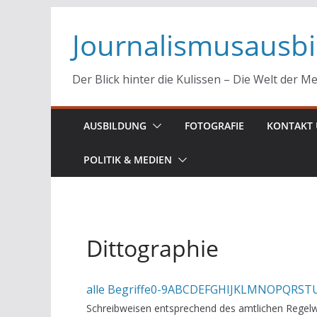
Zum
Journalismusausb
Inhalt
springen
Der Blick hinter die Kulissen – Die Welt der M
AUSBILDUNG
FOTOGRAFIE
KONTAKT 
POLITIK & MEDIEN
Dittographie
alle Begriffe
0-9
A
B
C
D
E
F
G
H
I
J
K
L
M
N
O
P
Q
R
S
T
Schreibweisen entsprechend des amtlichen Regelw