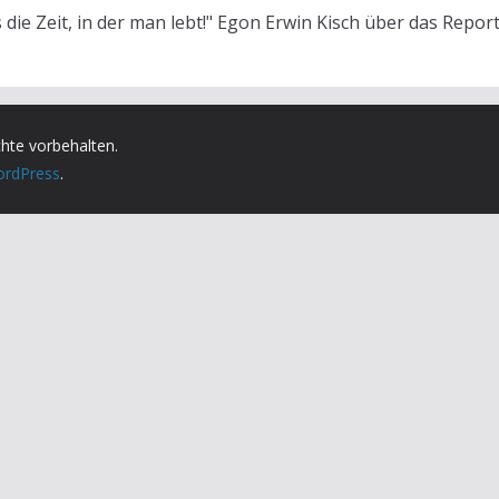
s die Zeit, in der man lebt!" Egon Erwin Kisch über das Repor
chte vorbehalten.
rdPress
.