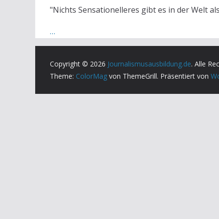
"Nichts Sensationelleres gibt es in der Welt al
…
Copyright © 2026
Journalismusausbildung.de
. Alle Re
Theme:
ColorMag
von ThemeGrill. Präsentiert von
Wo