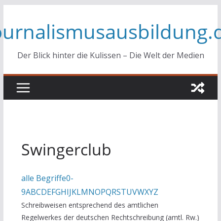
Zum
ournalismusausbildung.
Inhalt
springen
Der Blick hinter die Kulissen – Die Welt der Medien
Swingerclub
alle Begriffe
0-
9
A
B
C
D
E
F
G
H
I
J
K
L
M
N
O
P
Q
R
S
T
U
V
W
X
Y
Z
Schreibweisen entsprechend des amtlichen
Regelwerkes der deutschen Rechtschreibung (amtl. Rw.)