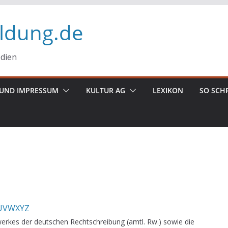
ildung.de
edien
UND IMPRESSUM
KULTUR AG
LEXIKON
SO SCH
U
V
W
X
Y
Z
erkes der deutschen Rechtschreibung (amtl. Rw.) sowie die