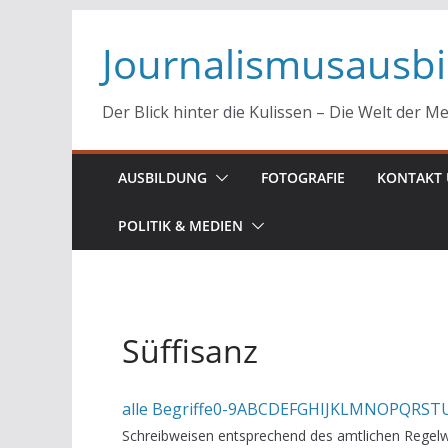
Zum
Journalismusausb
Inhalt
springen
Der Blick hinter die Kulissen – Die Welt der M
AUSBILDUNG
FOTOGRAFIE
KONTAKT 
POLITIK & MEDIEN
Süffisanz
alle Begriffe
0-9
A
B
C
D
E
F
G
H
I
J
K
L
M
N
O
P
Q
R
S
T
Schreibweisen entsprechend des amtlichen Regelw