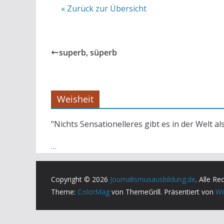
« Zurück zur Übersicht
superb, süperb
Weisheit
"Nichts Sensationelleres gibt es in der Welt al
…
Copyright © 2026
Journalismusausbildung.de
. Alle Re
Theme:
ColorMag
von ThemeGrill. Präsentiert von
Wo