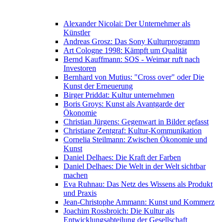
Alexander Nicolai: Der Unternehmer als
Künstler
Andreas Grosz: Das Sony Kulturprogramm
Art Cologne 1998: Kämpft um Qualität
Bernd Kauffmann: SOS - Weimar ruft nach
Investoren
Bernhard von Mutius: "Cross over" oder Die
Kunst der Erneuerung
Birger Priddat: Kultur unternehmen
Boris Groys: Kunst als Avantgarde der
Ökonomie
Christian Jürgens: Gegenwart in Bilder gefasst
Christiane Zentgraf: Kultur-Kommunikation
Cornelia Steilmann: Zwischen Ökonomie und
Kunst
Daniel Delhaes: Die Kraft der Farben
Daniel Delhaes: Die Welt in der Welt sichtbar
machen
Eva Ruhnau: Das Netz des Wissens als Produkt
und Praxis
Jean-Christophe Ammann: Kunst und Kommerz
Joachim Rossbroich: Die Kultur als
Entwicklungsabteilung der Gesellschaft