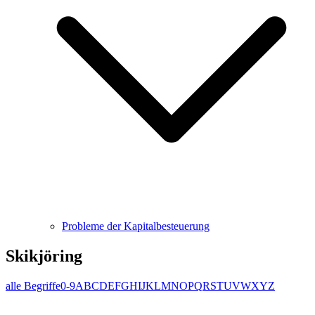
Probleme der Kapitalbesteuerung
Skikjöring
alle Begriffe
0-9
A
B
C
D
E
F
G
H
I
J
K
L
M
N
O
P
Q
R
S
T
U
V
W
X
Y
Z