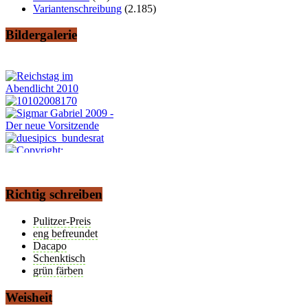
Variantenschreibung
(2.185)
Bildergalerie
Richtig schreiben
Pulitzer-Preis
eng befreundet
Dacapo
Schenktisch
grün färben
Weisheit