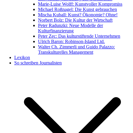
Marie-Luise Wolff: Kunstvoller Kompromiss
Michael Roßnagel: Die Kunst gebrauchen
Mischa Kuball: Kunst? Ökonomie? Ohne!
Norbert Bolz: Die Kultur der Wirtschaft
Peter Radunzki: Neue Modelle der
Kulturfinanzierung
Peter Zec: Das kulturstiftende Unternehmen
Ulrich Baron: Robinson-Island Ltd.
Walter Ch. Zimmerli und Guido Palazzo:
Transkulturelles Management
Lexikon
So schreiben Journalisten